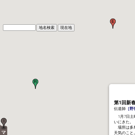
第1回新
伝道師
［野
1月7日土
いにきた。
場所は多摩
天気のこと