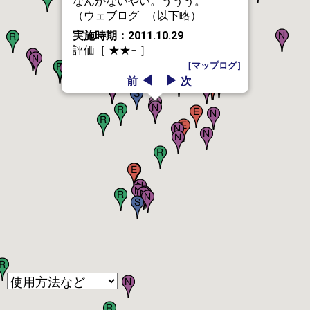
なんかないやい。ううう。
（ウェブログ…（以下略）…
実施時期：2011.10.29
評価［ ★★− ］
［マップログ］
◀
▶
前
次