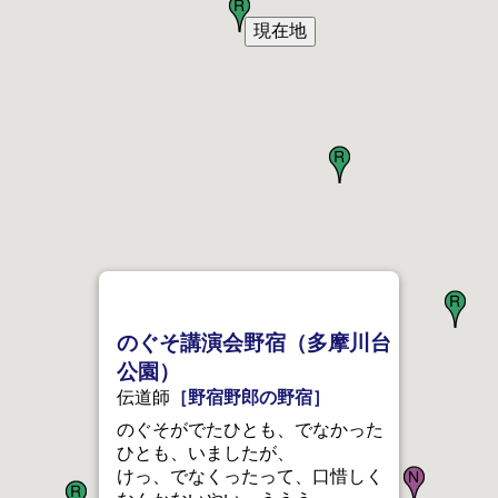
のぐそ講演会野宿（多摩川台
公園）
伝道師
［野宿野郎の野宿］
のぐそがでたひとも、でなかった
ひとも、いましたが、
けっ、でなくったって、口惜しく