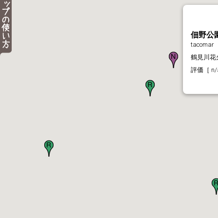
佃野公
tacomar
鶴見川花
評価［ n/