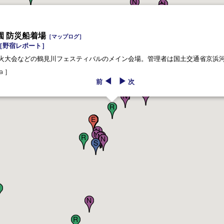
園 防災船着場
［マップログ］
［野宿レポート］
火大会などの鶴見川フェスティバルのメイン会場。管理者は国土交通省京浜
a ］
◀
▶
前
次