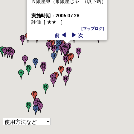
Ｎ銀座東（東銀座じゃ…（以下略）
…
実施時期：2006.07.28
評価［ ★★− ］
［マップログ］
◀
▶
前
次