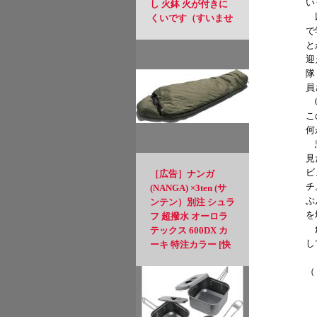
い
し 火鉢 火が付きに
以
くいです（すいませ
で
ん）
と
迎
隊
員
0
こ
何
悲
見
ビ
［広告］ナンガ
チ
(NANGA) ×3ten (サ
ぶ
ンテン）別注 シュラ
を
フ 超撥水 オーロラ
創
テックス 600DX カ
し
ーキ 特注カラー [快
適使用温度] -6℃か
（
ら[使用可能限界温
度] -11℃