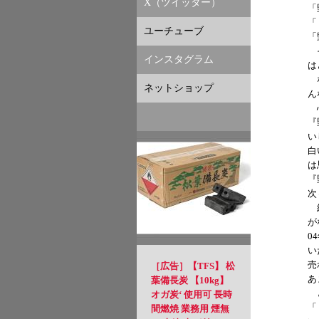
X（ツイッター）
「
「
ユーチューブ
「
そ
インスタグラム
は
な
ネットショップ
ん
心
『
い
白
は
『
次
結
が
0
い
売
［広告］【TFS】 松
あ
葉備長炭 【10kg】
と
オガ炭‘ 使用可 長時
「
間燃焼 業務用 煙無