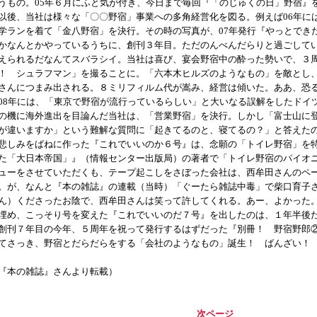
うもの。05年６月にふと気が付き、今日まで毎回『「のじゅくの日」野宿』
後、当社は様々な「〇〇野宿」事業への多角経営化を図る。例えば06年に
学ランを着て「金八野宿」を決行。その時の写真が、07年発行『やっとでき
かなんとかやっているうちに、創刊３年目。ただのんべんだらりと過ごして
えられるだなんてスバラシイ。当社は喜び、宴会野宿中の酔った勢いで、３
！ シュラフマン」を撮ることに。「六本木ヒルズのようなもの」を敵とし
さんにつまみ出される。８ミリフィルム代が嵩み、経営は傾いた。ああ、恐
8年には、「東京で野宿が流行っているらしい」と大いなる誤解をしたドイ
の機に海外進出を目論んだ当社は、「営業野宿」を決行。しかし「富士山に
が違いますか」という難解な質問に「起きてるのと、寝てるの？」と答えた
しみをばねに作った『これでいいのか６号』は、念願の「トイレ野宿」を
た「大日本帝国」』（情報センター出版局）の著者で「トイレ野宿のパイオ
ューをさせていただくも、テープ起こしをさぼった会社は、西牟田さんのペ
。が、なんと『本の雑誌』の連載（当時）「ぐーたら雑誌中毒」で柴口育子
ん）くださったお陰で、西牟田さんは笑って許してくれる。あー、よかった
埋め、こっそり号を変えた『これでいいのだ７号』を出したのは、１年半後
刊７年目の今年、５周年を祝って発行するはずだった『別冊！ 野宿野郎
てさっき、野宿とだらだらをする「会社のようなもの」誕生！ ばんざい！
『本の雑誌』さんより転載）
次ページ