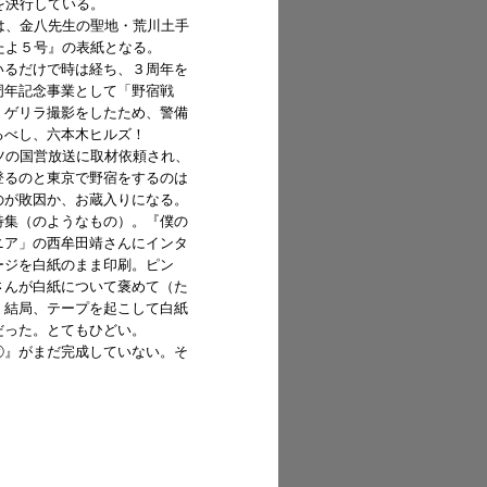
を決行している。
は、金八先生の聖地・荒川土手
たよ５号』の表紙となる。
いるだけで時は経ち、３周年を
周年記念事業として「野宿戦
、ゲリラ撮影をしたため、警備
るべし、六本木ヒルズ！
ツの国営放送に取材依頼され、
登るのと東京で野宿をするのは
のが敗因か、お蔵入りになる。
特集（のようなもの）。『僕の
ニア」の西牟田靖さんにインタ
ージを白紙のまま印刷。ピン
さんが白紙について褒めて（た
。結局、テープを起こして白紙
だった。とてもひどい。
②』がまだ完成していない。そ