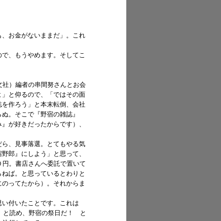
。
も、お金がないままだ」。これ
ので、もうやめます。そしてこ
文社）編者の串間努さんとお会
よ」と仰るので、「ではその面
誌を作ろう」と本末転倒、会社
らぬ。そこで『野宿の雑誌』
み』が好きだったからです）、
だら、見事落選。とてもやる気
宿野郎』にしよう」と思って、
０円。書店さんへ委託で置いて
らねば。と思っているとわりと
にのってたから）。それからま
思い付いたことです。これは
」と読め、野宿の祭日だ！ と