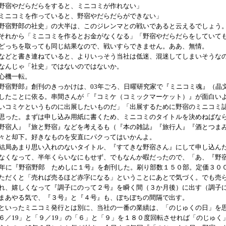
野宿やだらだらをすると、ミニコミが作れない」
ミニコミを作っていると、野宿やだらだらができない」
野宿野郎の社史」の大半は、このジレンマとの戦いであると云えるでしょう
れから「ミニコミを作るとお金がなくなる」「野宿やだらだらをしていて
どっちを取っても同じ結果なので、戦いすらできません。ああ、無情。
どと書き連ねていると、よりいっそう当社は低迷、混迷してしまいそうな
なんじゃ「社史」ではないのではないか。
機一転。
野宿野郎』創刊のきっかけは、03年ごろ、日曜研究家で『ミニコミ魂』（晶
したことに依る。串間さんが「『コミケ（コミックマーケット）』が面白い
いコミケというものに出展したいものだ」「出展するために野宿のミニコミ
思った。まずは申し込み用紙に書くため、ミニコミのタイトルを決めねばな
野宿人』『旅と野宿』などを考えるも（『本の雑誌』『旅行人』『酒とつま
々と却下。好きなものを安直にパクってはいかんよ。
局あまり思い入れのないタイトル、『すてきな野宿さん』にして申し込ん
なくなって、半年くらいなにもせず、でもなんか暇だったので、「あ、『野
4年に『野宿野郎 ためしに１号』を創刊した。刷り部数１５０部。定価３０
ただくと「売れば売るほど赤字になる」ということにあとで気づく。でも売
れ、嬉しくなって『調子にのって２号』を瞬く間（３か月後）に出す（調子
まあやる気で、『３号』と『４号』も、ぼちぼちの間隔で出す。
いったミニコミ発行とは別に、当社の一番の業績は、「のじゅくの日」を
６／19」と「９／19」の「６」と「９」を１８０度回転させれば「のじゅく