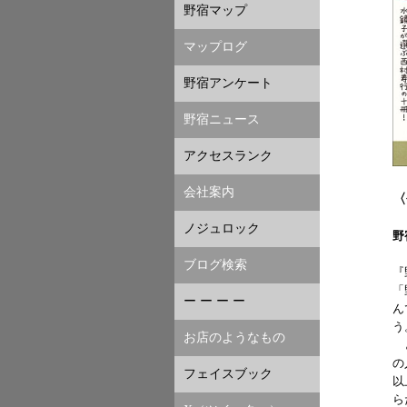
野宿マップ
マップログ
野宿アンケート
野宿ニュース
アクセスランク
会社案内
〈
ノジュロック
野
ブログ検索
『
「
ー ー ー ー
ん
う
お店のようなもの
と
の
フェイスブック
以
ら