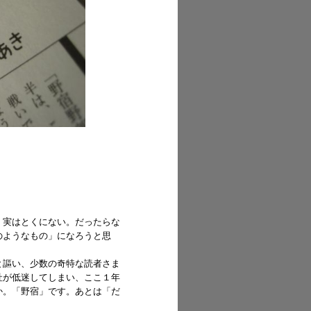
、実はとくにない。だったらな
のようなもの」になろうと思
と謳い、少数の奇特な読者さま
社が低迷してしまい、ここ１年
か。「野宿」です。あとは「だ