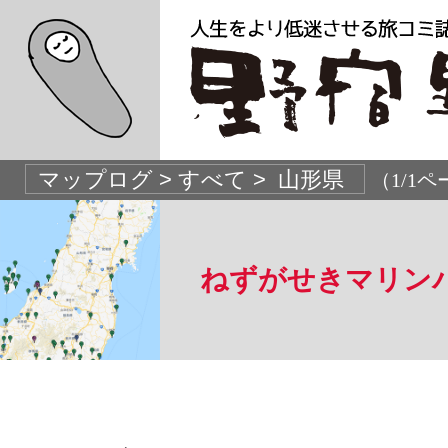
（1/1
ねずがせきマリン