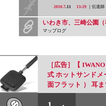
2010.7
.11
13:29
｜伝道師
いわき市、三崎公園（
マップログ
［広告］【 IWANO
式 ホットサンドメー
面フラット ） 耳
可能 フッ素樹脂加工 
すべて
1
リー 直火 対応 ホ
本誌