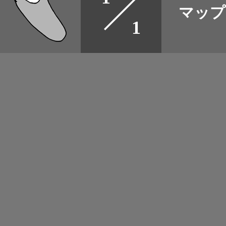
マップ
取扱店
ャンプ にも 2枚
1
野宿
可能 フラット面は
イベント
OK (FT)
グッズ
メディア
ネット
マップログ
その他