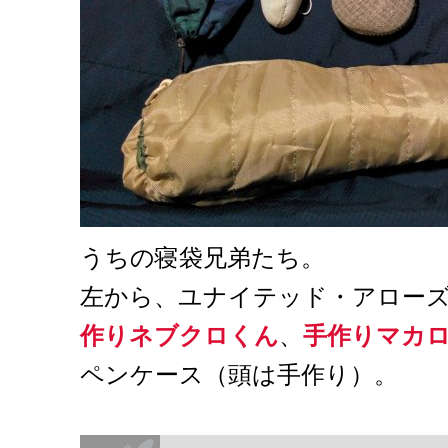
うちの寝袋兄弟たち。
左から、ユナイテッド・アロー
作りネブクロくん
、
手作りマカ
ペンケース（頭は手作り）。