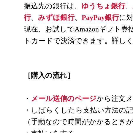
振込先の銀行は、
ゆうちょ銀行
、
行
、
みずほ銀行
、
PayPay銀行
に
現在、お試しでAmazonギフト
トカードで決済できます。詳し
［購入の流れ］
・
メール送信のページ
から注文メ
・しばらくしたら支払い方法の
（手動なので時間がかかるとき