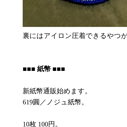
裏にはアイロン圧着できるやつ
■■■ 紙幣 ■■■
新紙幣通販始めます。
619圓／ノジュ紙幣。
10枚 100円。