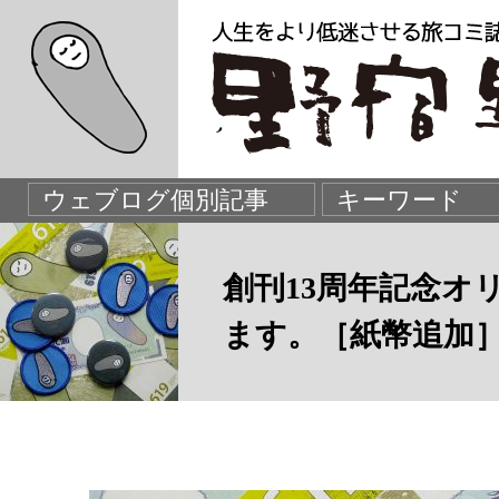
創刊13周年記念オ
ます。［紙幣追加