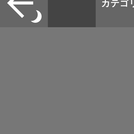
カテゴ
取扱店
野宿
イベント
グッズ
メディア
ネット
マップログ
その他