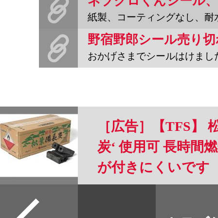
紙製、コーティングなし、耐水性なし、ないないずくしの格安シ
野宿野郎シール売り切
おかげさまでシールはけました。つきましては、グッズのセットを
［広告］【TFS】 
炭‘ 使用可 長時間燃
が付きにくいです
すべて
本誌