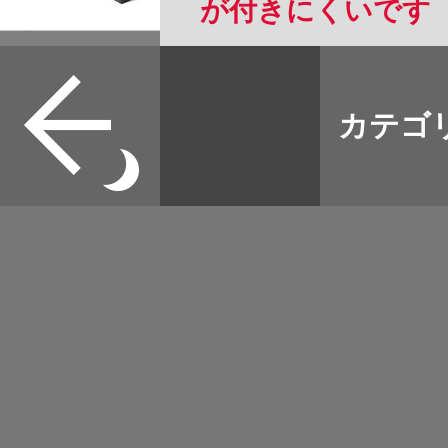
が付きにくいです
すべて
本誌
カテゴ
取扱店
野宿
イベント
グッズ
メディア
ネット
マップログ
その他