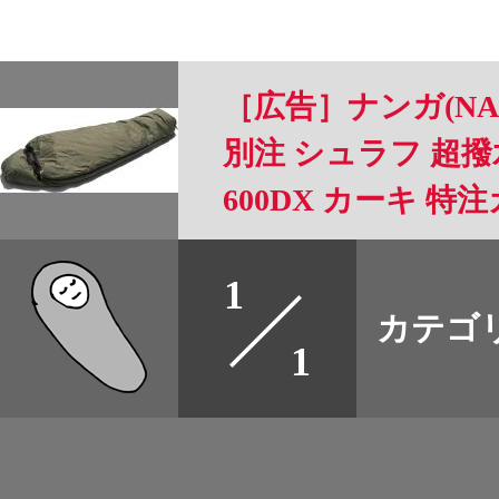
［広告］ナンガ(NANG
別注 シュラフ 超
600DX カーキ 特
-6℃から[使用可能限
すべて
1
本誌
カテゴ
取扱店
1
野宿
イベント
グッズ
メディア