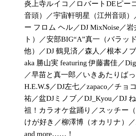
炎上寺ルイコ／ロバートDEピー
音頭）／宇宙軒明星（江州音頭）／
ー フロム ヘル／DJ MixNois
ト）／安部BIG“A”真一（バラ
他）／DJ 鶴見済／森人／根本ノブヒロ
aka 勝山実 featuring 伊藤書佳／D
／早苗と真一郎／いきあたりばっ
H.E.W.$／DJ左七／zapaco
祐／盆DJミノブ／DJ_Kyou／DJ 
祖！カラオケ盆踊り／スッチー（朗
けが好き／柳澤博（オカリナ）／AI
and more……！