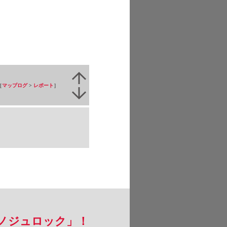
［
マップログ
>
レポート
］
フトノジュロック」！