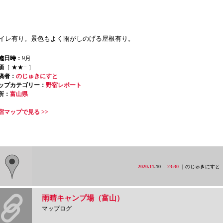
イレ有り。景色もよく雨がしのげる屋根有り。
施日時：
9月
価
［ ★★− ］
稿者：
のじゅきにすと
ップカテゴリー：
野宿レポート
所：
富山県
宿マップで見る >>
2020.11
.10
23:30
｜のじゅきにすと
雨晴キャンプ場（富山）
マップログ