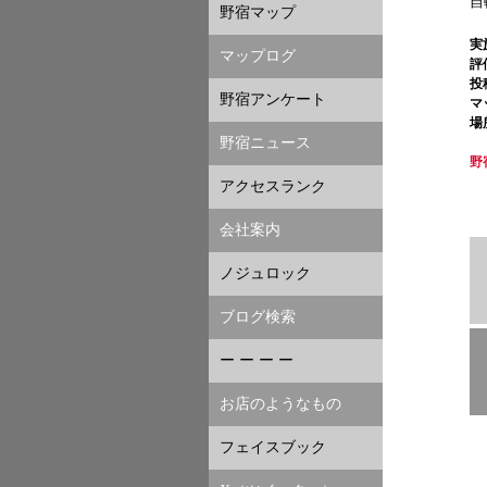
自
野宿マップ
実
マップログ
評
投
野宿アンケート
マ
場
野宿ニュース
野
アクセスランク
会社案内
ノジュロック
ブログ検索
ー ー ー ー
お店のようなもの
フェイスブック