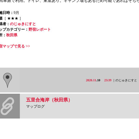
転車旅で利用。トイレ、東屋あり。キャンプ場もあるため可能であればそち
施日時：
9月
価
［ ★★★ ］
稿者：
のじゅきにすと
ップカテゴリー：
野宿レポート
所：
秋田県
宿マップで見る >>
2020.11
.10
23:39
｜のじゅきにすと
五里合海岸（秋田県）
マップログ