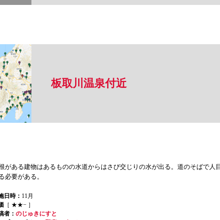
板取川温泉付近
根がある建物はあるものの水道からはさび交じりの水が出る。道のそばで人
る必要がある。
施日時：
11月
価
［ ★★− ］
稿者：
のじゅきにすと