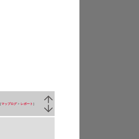
［
マップログ
>
レポート
］