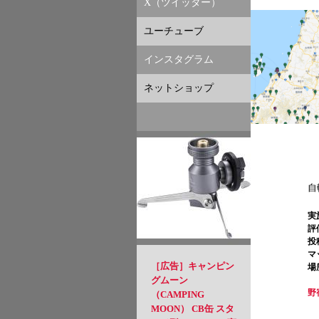
X（ツイッター）
ユーチューブ
インスタグラム
ネットショップ
自
実
評
投
マ
［広告］キャンピン
場
グムーン
野
（CAMPING
MOON） CB缶 スタ