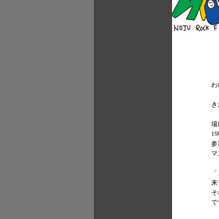
わ
き
場
1
参
マ
「
来
そ
で