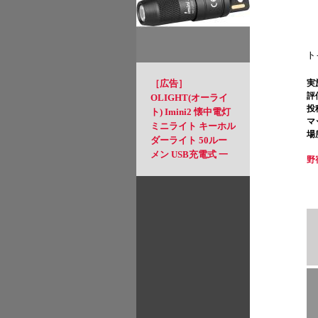
ンプ にも 2枚のフラ
イパンとしても使用
可能 フラット面は使
いやすさ◎ 丸洗いも
ト
OK (FT)
［広告］
実
評
OLIGHT(オーライ
投
ト) Imini2 懐中電灯
マ
ミニライト キーホル
場
ダーライト 50ルー
メン USB充電式 一
野
瞬で点灯 小型 軽量
緊急用 強力 防災 夜
道(ブラック)