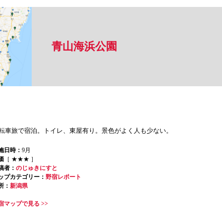
青山海浜公園
転車旅で宿泊。トイレ、東屋有り。景色がよく人も少ない。
施日時：
9月
価
［ ★★★ ］
稿者：
のじゅきにすと
ップカテゴリー：
野宿レポート
所：
新潟県
宿マップで見る >>