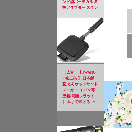
ンド型バーチカル 変
換アダプター スタン
ド型ガス変換アダプ
ター Z23-CB
［広告］【 IWANO
× 燕三条 】 日本製
直火式 ホットサンド
メーカー （ パン耳
圧着/両面フラット
） 耳まで焼ける 上
下取り外し可能 フッ
素樹脂加工 PFOSフ
リー PFOAフリー 直
火 対応 ホットサン
ド アウトドア キャ