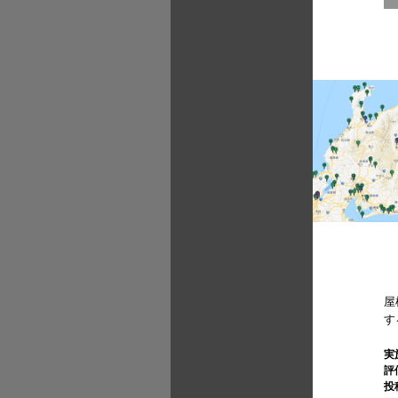
屋
す
実
評
投