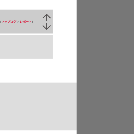
［
マップログ
>
レポート
］