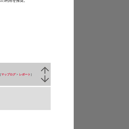
らの利用を推奨。
［
マップログ
>
レポート
］