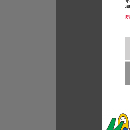
マ
場
野