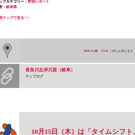
ップカテゴリー：
野宿レポート
所：
岐阜県
宿マップで見る >>
2020.11
.10
23:24
｜のじゅきにすと
長良川左岸川原（岐阜）
マップログ
10月15日（木）は「タイムシ