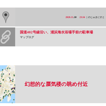
2020.11
.10
23:34
｜のじゅきにすと
国道402号線沿い、浦浜海水浴場手前の駐車場
マップログ
幻想的な蜃気楼の眺め付近