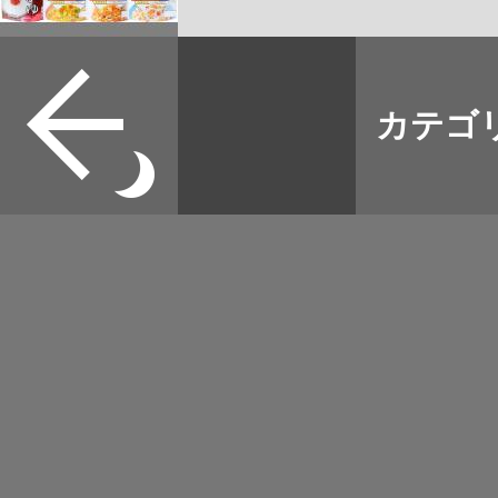
すべて
本誌
カテゴ
取扱店
野宿
イベント
グッズ
メディア
ネット
マップログ
その他