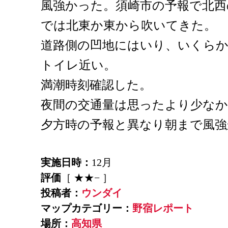
風強かった。須崎市の予報で北西の
では北東か東から吹いてきた。
道路側の凹地にはいり、いくらか
トイレ近い。
満潮時刻確認した。
夜間の交通量は思ったより少な
夕方時の予報と異なり朝まで風強
実施日時：
12月
評価
［ ★★− ］
投稿者：
ウンダイ
マップカテゴリー：
野宿レポート
場所：
高知県