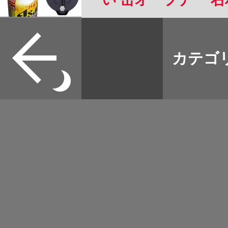
格 アルミ缶 ソーダ 
すべて
8.5cmの缶に適用 
本誌
カテゴ
取扱店
野宿
イベント
グッズ
メディア
ネット
マップログ
その他