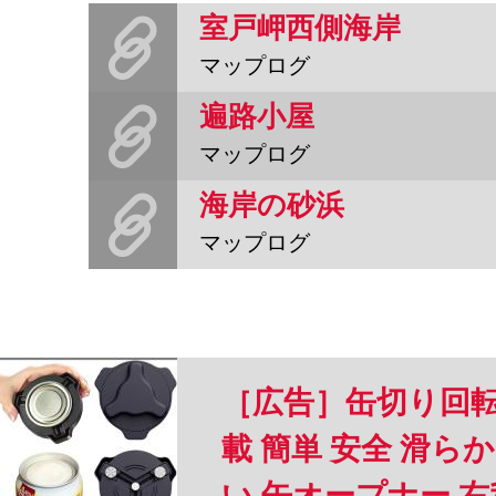
室戸岬西側海岸
マップログ
遍路小屋
マップログ
海岸の砂浜
マップログ
［広告］缶切り回転
載 簡単 安全 滑
い 缶オープナー 