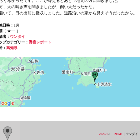
らく寒かったです。ここが冷えるとあとで地元の方に聞きました。
方、犬の鳴き声を聞きましたが、飼い犬だったかな。
着いて、日の出前に撤収しました。道路沿いの家から見えそうだったから。
施日時：
1月
価
［ ★−− ］
稿者：
ウンダイ
ップカテゴリー：
野宿レポート
所：
高知県
2022.1
.6
20:50
｜ウンダイ