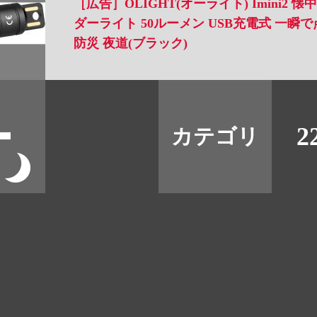
［広告］OLIGHT(オーライト) Imini2
ダーライト 50ルーメン USB充電式 一瞬で
防災 夜道(ブラック)
すべて
本誌
2
カテゴリ
取扱店
野宿
イベント
グッズ
メディア
ネット
マップログ
その他