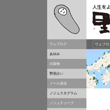
ウェブログ
あゆみ
出版物
野宿占い
メール送信
ノジュスタグラム
ノジュチューブ