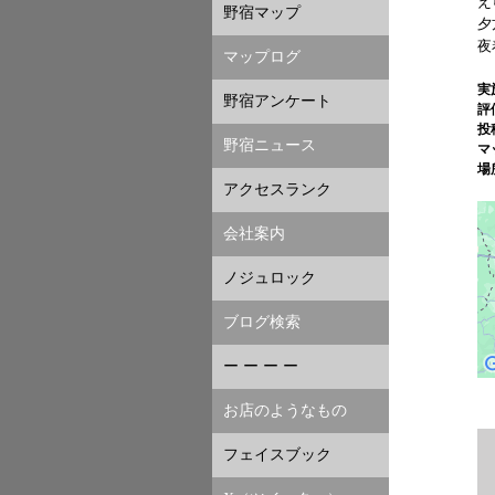
え
野宿マップ
夕
夜
マップログ
実
野宿アンケート
評
投
野宿ニュース
マ
場
アクセスランク
会社案内
ノジュロック
ブログ検索
ー ー ー ー
お店のようなもの
フェイスブック