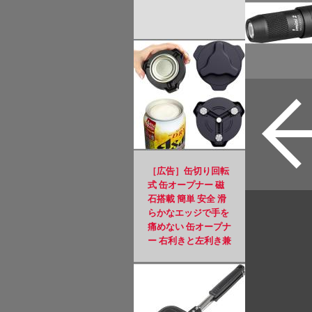
［広告］缶切り回転
式 缶オープナー 磁
石搭載 簡単 安全 滑
らかなエッジで手を
痛めない 缶オープナ
ー 右利きと左利き兼
用 日本規格 アルミ
缶 ソーダ 飲料 ビー
ル缶 4.8～8.5cmの缶
に適用 ブラック