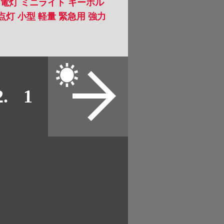
5
 懐中電灯 ミニライト キーホル
点灯 小型 軽量 緊急用 強力
6
9
12
2005
2006
2.
1
2007
2008
2009
2010
2011
2012
2013
2014