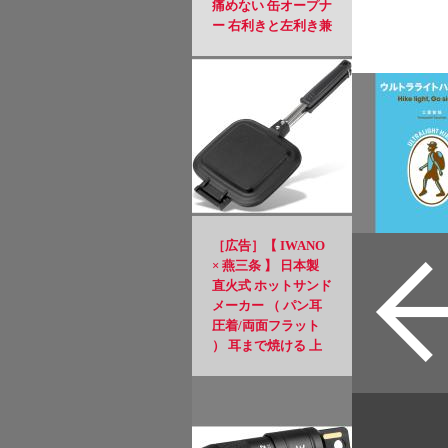
痛めない 缶オープナ
ー 右利きと左利き兼
用 日本規格 アルミ
缶 ソーダ 飲料 ビー
ル缶 4.8～8.5cmの缶
に適用 ブラック
［広告］【 IWANO
× 燕三条 】 日本製
直火式 ホットサンド
メーカー （ パン耳
圧着/両面フラット
） 耳まで焼ける 上
下取り外し可能 フッ
素樹脂加工 PFOSフ
リー PFOAフリー 直
火 対応 ホットサン
ド アウトドア キャ