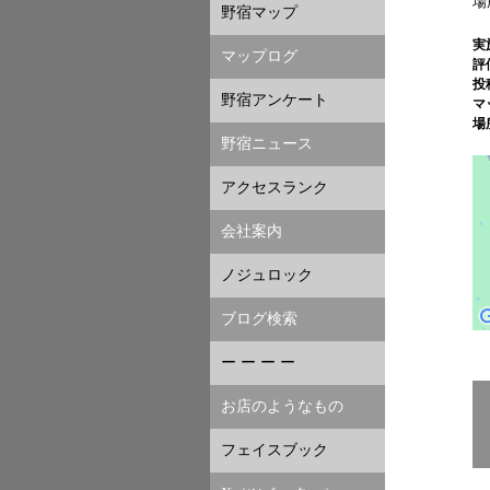
場
野宿マップ
実
マップログ
評
投
野宿アンケート
マ
場
野宿ニュース
アクセスランク
会社案内
ノジュロック
ブログ検索
ー ー ー ー
お店のようなもの
フェイスブック