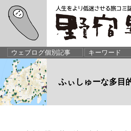
ふぃしゅーな多目