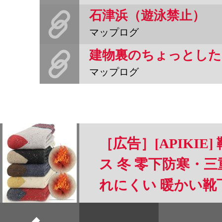
石津浜（遊泳禁止）
マップログ
マップログ
［広告］[APIKIE
ス 冬 零下防寒・
れにくい 暖かい靴
温 可愛いくつした 
すべて