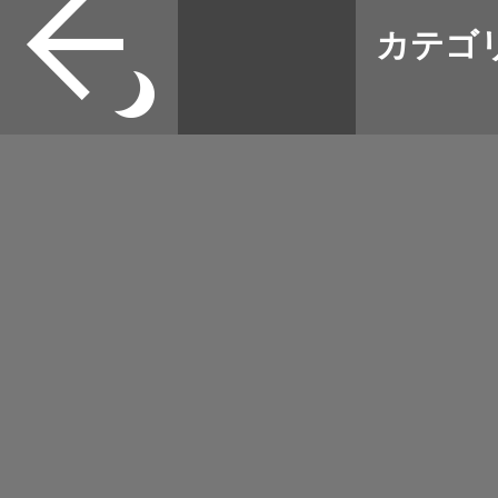
ソックス 登山 22-25
本誌
カテゴ
取扱店
野宿
イベント
グッズ
メディア
ネット
マップログ
その他