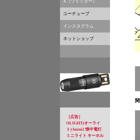
X（ツイッター）
ユーチューブ
インスタグラム
ネットショップ
関
［広告］
OLIGHT(オーライ
ト) Imini2 懐中電灯
ミニライト キーホル