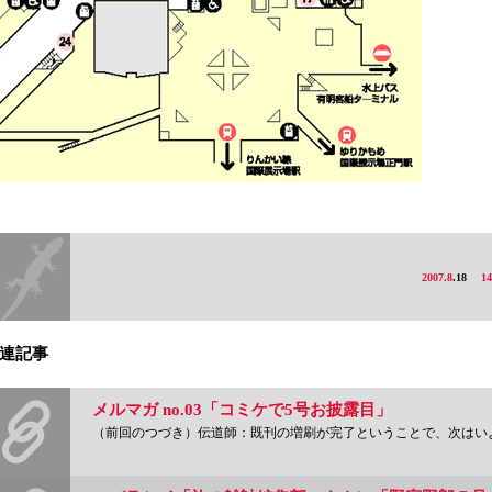
2007.8
.18
14
連記事
メルマガ no.03「コミケで5号お披露目」
（前回のつづき）伝道師：既刊の増刷が完了ということで、次はいよいよ5号ですが