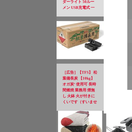
ダーライト 50ルー
メン USB充電式 一
瞬で点灯 小型 軽量
緊急用 強力 防災 夜
道(ブラック)
［広告］【TFS】 松
葉備長炭 【10kg】
オガ炭‘ 使用可 長時
間燃焼 業務用 煙無
し 火鉢 火が付きに
くいです（すいませ
ん）