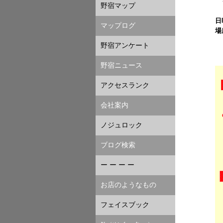
も
野宿マップ
日
マップログ
場
り
野宿アンケート
西
野宿ニュース
アクセスランク
会社案内
ノジュロック
ブログ検索
ー ー ー ー
お店のようなもの
フェイスブック