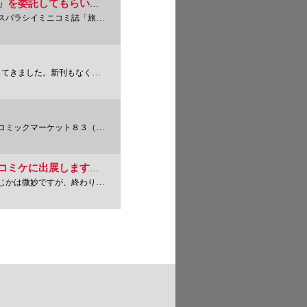
スバラシイ「旅の雑誌編集部」さんに「野宿野郎５号」を委託してもらいます、のお知らせ
の雑誌」さんが「野宿野郎５号」を委
なくいつもの1〜5号のみの販売だ
1
３（の一日目）に出展します。場所
2
3
イベント有難うございました、の、遅まきながら明日コミケに出展しますー、のお知らせ。
わりました。来てくださった方、来
4
5
6
7
8
9