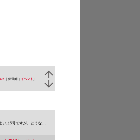
:22
｜伝道師［
イベント
］
、どうなってます？編集長：ええ