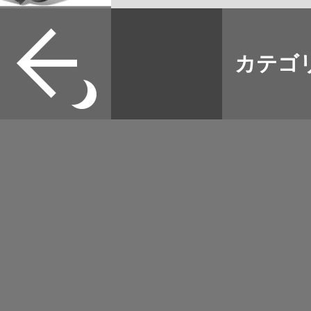
可能 フッ素樹脂加工 
すべて
リー 直火 対応 ホ
本誌
カテゴ
取扱店
ャンプ にも 2枚
野宿
可能 フラット面は
イベント
OK (FT)
グッズ
メディア
ネット
マップログ
その他