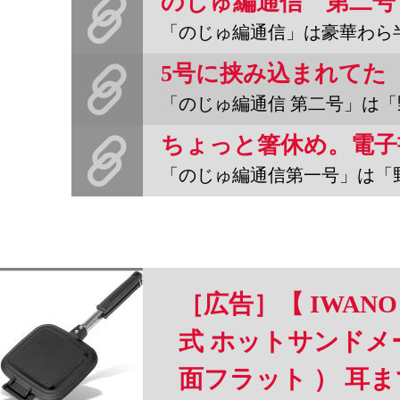
のじゅ編通信 第二号
「のじゅ編通信」は豪華わら半紙で突発的に発行される新聞です。本誌
「のじゅ編通信 第二号」は「野宿野郎やっとできたよ5号」の初刷
「のじゅ編通信第一号」は「野宿野郎なにがなんだか4号」の最初の
［広告］【 IWANO
式 ホットサンドメー
面フラット ） 耳