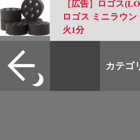
［広告］ロゴス(LO
ロゴス ミニラウン
火1分
すべて
本誌
カテゴ
取扱店
野宿
イベント
グッズ
メディア
ネット
マップログ
その他