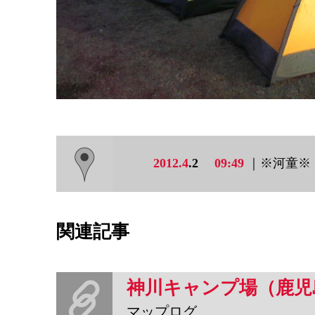
2012.4
.2
09:49
｜※河童※
関連記事
神川キャンプ場（鹿児
マップログ