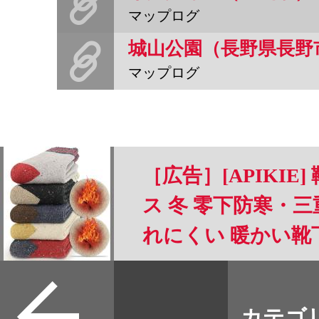
マップログ
城山公園（長野県長野
マップログ
［広告］[APIKIE
ス 冬 零下防寒・
れにくい 暖かい靴
温 可愛いくつした 
すべて
ソックス 登山 22-25
本誌
カテゴ
取扱店