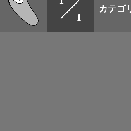
1
カテゴ
取扱店
1
野宿
イベント
グッズ
メディア
ネット
マップログ
その他