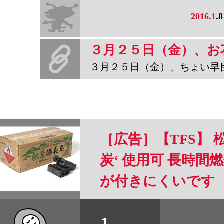
2016.1
.8
３月２５日（金）、ちょい早目かもですが、お花見野宿しまーす。場所
［広告］【TFS】 
炭‘ 使用可 長時間燃
が付きにくいです
すべて
本誌