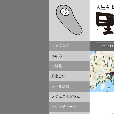
ウェブログ
あゆみ
出版物
野宿占い
メール送信
ノジュスタグラム
ノジュチューブ