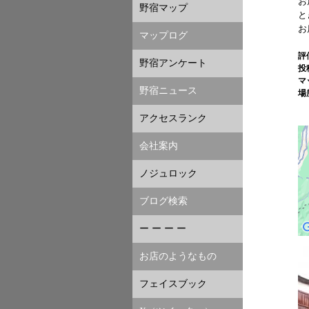
お
野宿マップ
と
お
マップログ
評
野宿アンケート
投
マ
野宿ニュース
場
アクセスランク
会社案内
ノジュロック
ブログ検索
ー ー ー ー
お店のようなもの
フェイスブック