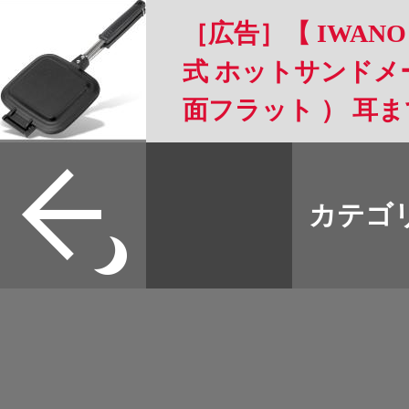
［広告］【 IWANO
式 ホットサンドメー
面フラット ） 耳
可能 フッ素樹脂加工 
すべて
リー 直火 対応 ホ
本誌
カテゴ
取扱店
ャンプ にも 2枚
野宿
可能 フラット面は
イベント
OK (FT)
グッズ
メディア
ネット
マップログ