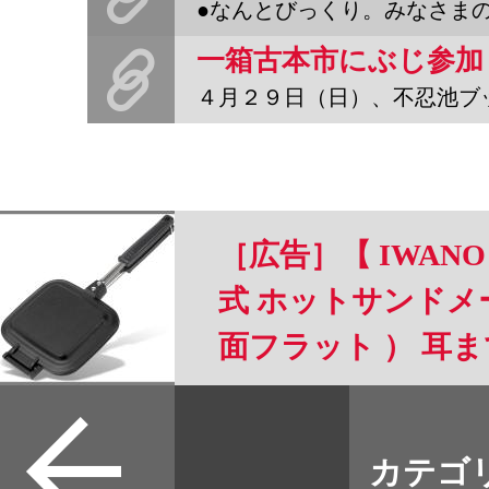
●なんとびっくり。みなさまのお蔭さまで、編集部の在庫が減っ
４月２９日（日）、不忍池ブックストリートの一箱古本市にぶじ参加
［広告］【 IWANO
式 ホットサンドメー
面フラット ） 耳
可能 フッ素樹脂加工 
すべて
リー 直火 対応 ホ
本誌
カテゴ
取扱店
ャンプ にも 2枚