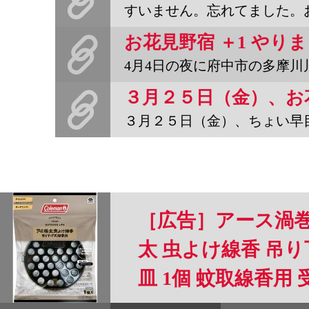
すいません。忘れてました。お花見野宿の夜、本誌寄稿者の一人であ
お花見野宿 ＋1 やり
4月4日の夜に府中市の多摩川川原某所に集合。幹事の編集長が5〜
３月２５日（金）、ちょい早目かもですが、お花見野宿しまーす。場所
［広告］アース渦巻
太 虫よけ線香 吊り
皿 1個 蚊取線香用 
り アウトドア 携帯