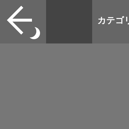
すべて
本誌
カテゴ
取扱店
野宿
イベント
グッズ
メディア
ネット
マップログ
その他