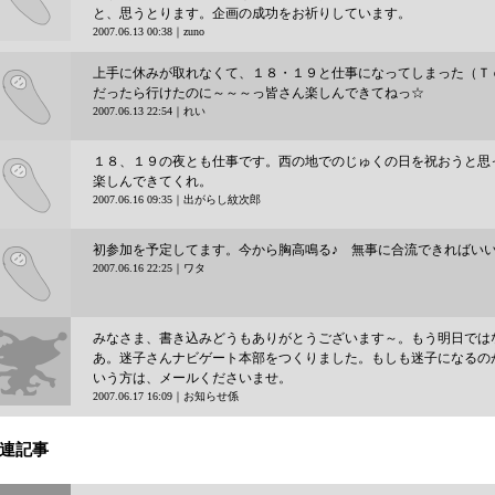
と、思うとります。企画の成功をお祈りしています。
2007.06.13 00:38｜zuno
no
上手に休みが取れなくて、１８・１９と仕事になってしまった（Ｔ
だったら行けたのに～～～っ皆さん楽しんできてねっ☆
2007.06.13 22:54｜れい
い
１８、１９の夜とも仕事です。西の地でのじゅくの日を祝おうと思
楽しんできてくれ。
2007.06.16 09:35｜出がらし紋次郎
がらし紋次
初参加を予定してます。今から胸高鳴る♪ 無事に合流できればい
2007.06.16 22:25｜ワタ
タ
みなさま、書き込みどうもありがとうございます～。もう明日では
あ。迷子さんナビゲート本部をつくりました。もしも迷子になるの
いう方は、メールくださいませ。
2007.06.17 16:09｜お知らせ係
知らせ係
連記事