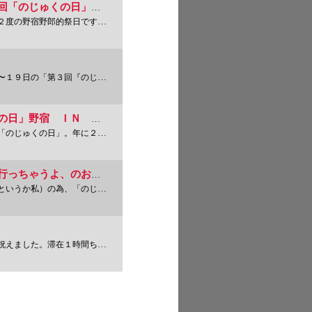
シュラフマンレッド／アキオさんプレゼンツ！ 第９回「のじゅくの日」野宿、やっちゃうよー、のお知らせ。
。この日に野宿せず、いつ野宿するん
じゅくの日』野宿ＩＮ代々木公園」
第１７回 おのぼりさんダョ全員集合！ 「のじゅくの日」野宿 ＩＮ スカイツリーらへん やるよー、のお知らせ。
２度の野宿野郎的祭日です。この日
この際、「のじゅくの日」野宿の前にビアガーデンに行っちゃうよ、のお知らせ。
1
じゅくの日」野宿大会の前には、「
2
3
ちょいで「美女との呑み会」へと向か
4
5
6