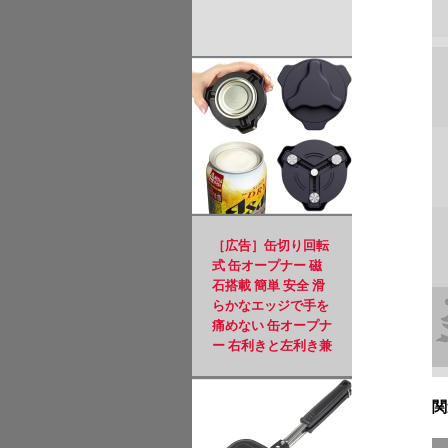
zu
れ
出
郎
［広告］缶切り回転
式 缶オープナー 磁
石搭載 簡単 安全 滑
ワ
らかなエッジで手を
痛めない 缶オープナ
ー 右利きと左利き兼
用 日本規格 アルミ
お
缶 ソーダ 飲料 ビー
ル缶 4.8～8.5cmの缶
関
に適用 ブラック