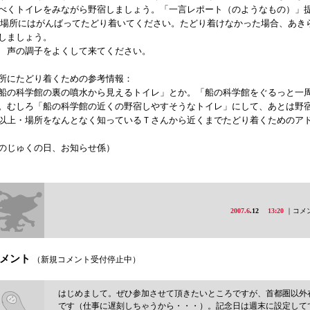
べくトイレをみながら野宿しましょう。「一言レポート（のようなもの）」
 場所にはがんばってたどり着いてください。たどり着けなかった場合、あき
しましょう。
 声の調子をよくして来てください。
所にたどり着くための参考情報：
船の科学館の裏の噴水から見えるトイレ」とか。「船の科学館をぐるっと一
。むしろ「船の科学館の近くの野宿しやすそうなトイレ」にして、あとは野
以上・場所をなんとなく知っているＴさんから近くまでたどり着くためのア
のじゅくの日、お知らせ係）
2007.6
.12
13:20
｜コメン
メント
（新規コメント受付停止中）
はじめまして。ぜひ参加させて頂きたいところですが、首都圏以外
です（仕事に遅刻しちゃうから・・・）。記念日は週末に設定して