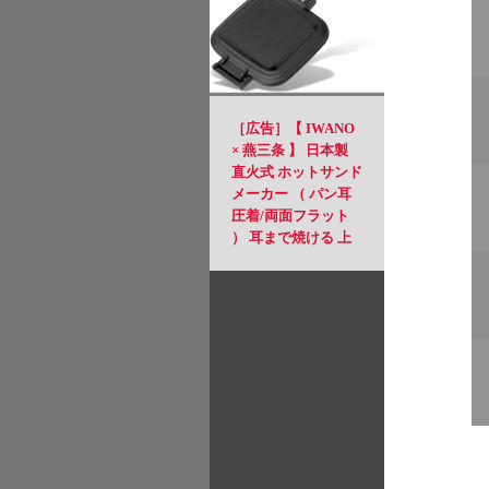
［広告］【 IWANO
× 燕三条 】 日本製
直火式 ホットサンド
メーカー （ パン耳
圧着/両面フラット
） 耳まで焼ける 上
下取り外し可能 フッ
素樹脂加工 PFOSフ
リー PFOAフリー 直
火 対応 ホットサン
ド アウトドア キャ
ンプ にも 2枚のフラ
イパンとしても使用
可能 フラット面は使
いやすさ◎ 丸洗いも
OK (FT)