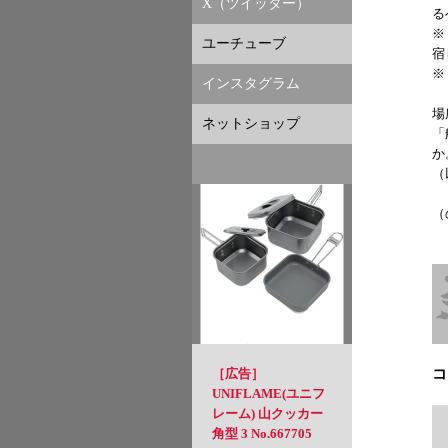
X（ツイッター）
る
※
ユーチューブ
宿
※
インスタグラム
場
ネットショップ
「
か
（
（
［広告］
コ
UNIFLAME(ユニフ
レーム) 山クッカー
角型 3 No.667705