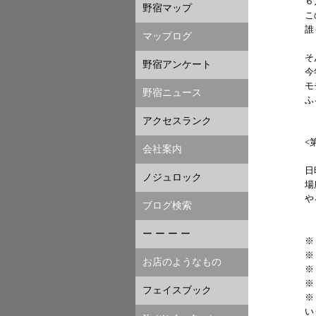
６
野宿マップ
こ
誰
マップログ
そ
野宿アンケート
今
モ
野宿ニュース
ふ
アクセスランク
<
会社案内
日
ノジュロック
場
や
ブログ検索
ー ー ー ー
※
※
お店のようなもの
※
※
フェイスブック
※
い