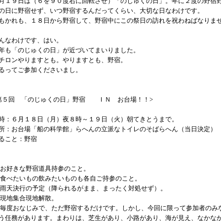
月１９日は（６を９０度右に回転させ）「のじゅくの日」。年に２度の野宿
の日に野宿せず、いつ野宿するんだってくらい、大切な日なわけです。
もかれも、１８日から野宿して、野宿中にこの祭日の訪れを祝わねばなりま
んなわけです、はい。
年も「のじゅくの日」が近づいてまいりました。
チロンやりますとも。やりますとも、野宿。
るってご参加くださいまし。
第５回 「のじゅくの日」野宿 ＩＮ お台場！！>
時：６月１８日（月）夜８時～１９日（火）朝てきとうまで。
所：お台場「船の科学館」らへんの立派なトイレのそばらへん（当日決定）
ること：野宿
 お好きな野宿道具持参のこと。
 食べたいもの飲みたいものも各自ご持参のこと。
 雨天決行の予定（降られるがまま、まったく対処せず）。
 現地集合現地解散。
 毎度おなじみで、ただ野宿するだけです。しかし、今回に限って参加者のみ
う任務があります。まわりは、芝生があり、小路があり、海が見え、なかな