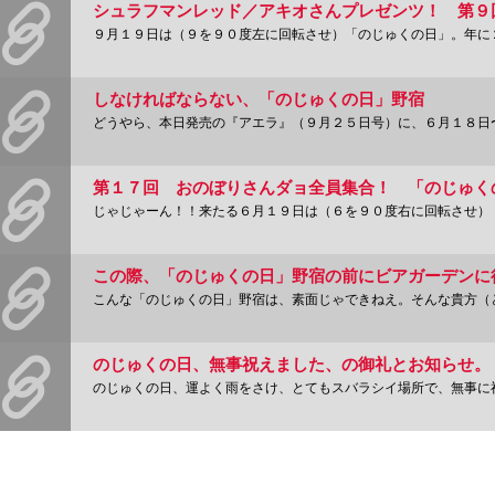
９月１９日は（９を９０度左に回転させ）「のじゅくの日」。年に２度の野宿野郎的祭日です
しなければならない、「のじゅくの日」野宿
どうやら、本日発売の『アエラ』（９月２５日号）に、６月１８日〜１９日の「第３回『の
じゃじゃーん！！来たる６月１９日は（６を９０度右に回転させ）「のじゅくの日」。年に
こんな「のじゅくの日」野宿は、素面じゃできねえ。そんな貴方（というか私）の為、「の
のじゅくの日、無事祝えました、の御礼とお知らせ。
のじゅくの日、運よく雨をさけ、とてもスバラシイ場所で、無事に祝えました。滞在１時間