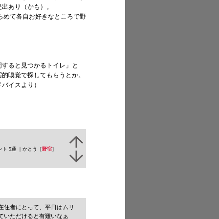
提出あり（かも）。
らめて各自お好きなところで野
周すると見つかるトイレ」と
宿的嗅覚で探してもらうとか。
ドバイスより）
ト 5通 ｜かとう［
野宿
］
在住者にとって、平日はムリ
ていただけると有難いなぁ