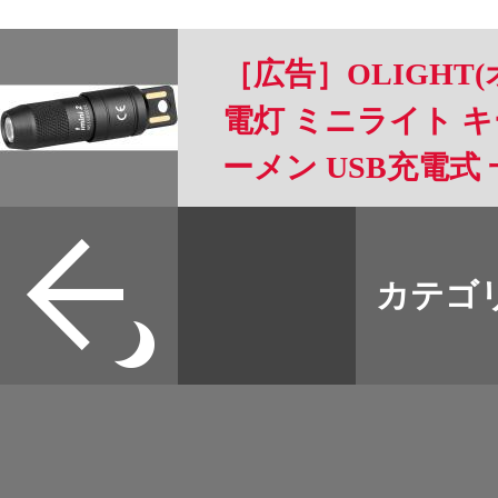
［広告］OLIGHT(オ
電灯 ミニライト キ
ーメン USB充電式 
急用 強力 防災 夜道
すべて
本誌
カテゴ
取扱店
野宿
イベント
グッズ
メディア
ネット