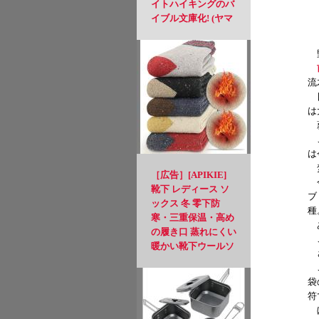
イトハイキングのバ
イブル文庫化! (ヤマ
ケイ文庫)
野
流
日
は
薪
こ
は
焚
［広告］[APIKIE]
今
靴下 レディース ソ
ブ
ックス 冬 零下防
種
寒・三重保温・高め
あ
の履き口 蒸れにくい
こ
暖かい靴下ウールソ
さ
ックス 防寒保温 可
こ
愛いくつした 耐久
袋
伸縮性 カジュアルソ
符
ックス 登山 22-
ぼ
25.5cm