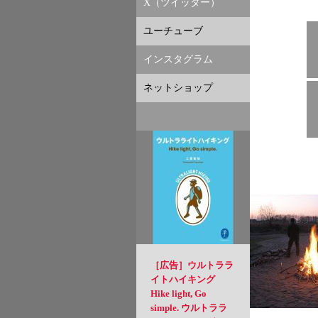
X（ツイッター）
ユーチューブ
インスタグラム
ネットショップ
［広告］ウルトララ
イトハイキング
Hike light, Go
simple. ウルトララ