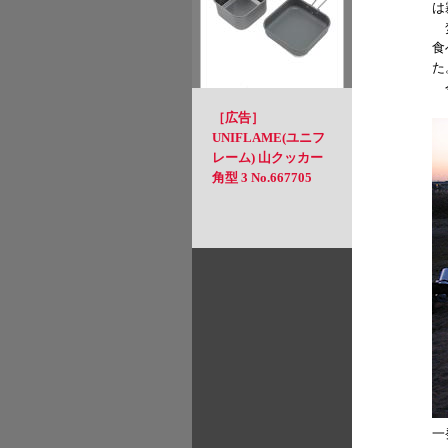
は
焚
食
た
今
［広告］
UNIFLAME(ユニフ
レーム) 山クッカー
角型 3 No.667705
一