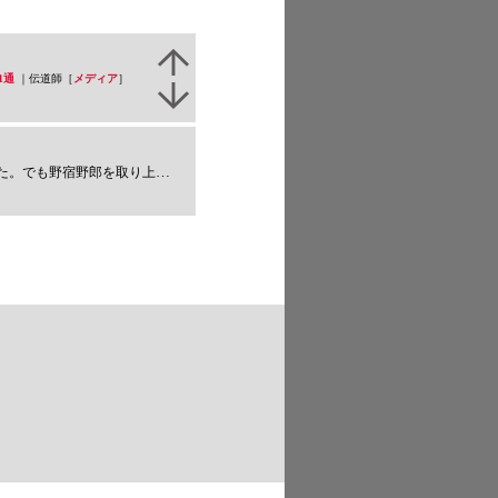
1通
｜伝道師［
メディア
］
り上げてくれた雑誌を捨てるのは惜