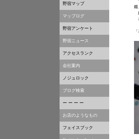
テ
野宿マップ
鑑
編
マップログ
本
野宿アンケート
「
野宿ニュース
アクセスランク
会社案内
ノジュロック
ブログ検索
ー ー ー ー
お店のようなもの
フェイスブック