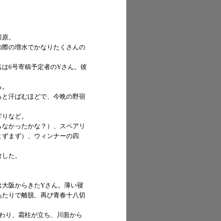
川原。
の際の増水でかなりたくさんの
は6号寄稿予定者のYさん。彼
る。
ると汗ばむほどで、今晩の野宿
ぎりなど。
らなかったかな？）、スペアリ
まずまず）、ウィンナーの四
食した。
。
大阪からきたYさん。薄い寝
あたりで離脱、再び青春十八切
わり、霜柱が立ち、川面から