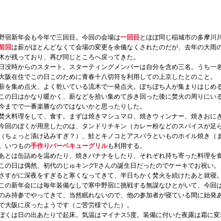
宿新年会も今年で三回目。今回の会場は
一回目
とほぼ同じ稲城市の多摩川
前回
は薪がほとんどなくて会場の変更を余儀なくされたのだが、去年の大雨
木が残っており、再び同じところへ戻ってきた。
没時からのスタート。スターティングメンバーは自分を含め三名。うち一名
大阪在住でこの日このために青春十八切符を利用しての上京したとのこと。
を集め点火、よく乾いている流木で一発点火。ぼちぼち人が集まりはじめ
の日はかなり暖かく、薪などを拾い集めて歩き回った後に焚火の周りにい
今までで一番楽勝なのではないかと思ったりした。
火料理をして、食す。まずは焼きマシュマロ、焼きウィンナー、焼きおに
回のぼくが用意したのは、タンドリチキン（カレー粉などのスパイスが足
（ちょっと漬け込みすぎ？）、鮭とキノコとアスパラといものホイル焼き（
。いつもの
手作りバーベキューグリル
も利用する。
とは缶詰めを温めたり、焼きバナナをしたり、それぞれ持ち寄った料理を
の日は偶然、初代のじゅキングFさんの誕生日だったのでケーキでお祝い。
すがに深夜をすぎると寒くなってきて、半日ちかく焚火を続けたあと就寝
の新年会には毎年装備なしで寒中野宿に挑戦する無謀なひとがいて、今回は
のみ持参でやってきて、当然眠れないので、他の参加者が寝ている間に始発
で大阪に戻ったようです（ご苦労様でした）。
くは日の出あたりで起床。気温はマイナス5度。装備に付いた夜露は霜に変