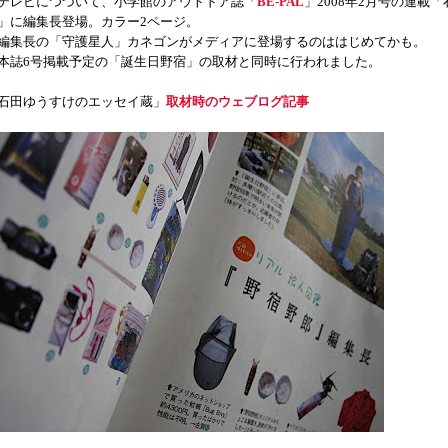
レビにつづいて、小学館のアウトドア誌「
BE-PAL
」2008年2月号の連載
」に編集長登場。カラー2ページ。
集長の「守護星人」カネゴンがメディアに登場するのははじめてかも。
誌6号掲載予定の「誕生日野宿」の取材と同時に行われました。
石田ゆうすけのエッセイ蔵」
取材時のウェブログ記事