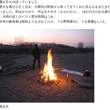
霧が立ちのぼっていました。
火を再び小さく点火。大将氏が田舎から持ってきてくれた豆もちをまだま
べました。外はかりかり、中はモチモチ（もちだから）。ほかの人のお土産
。今回のぼくのベスト焚火料理はこれ。
年の参加者は前回よりも少なく11人、うち野宿者9人、うち装備なし1人。
発点火