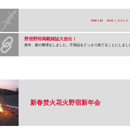
2008.1
.11
10:44
｜コメント 
野宿野郎掲載雑誌大放出！
新年、家の整理をしました。不用品をどっさり捨てることにしました。でも野宿野郎を取
新春焚火花火野宿新年会