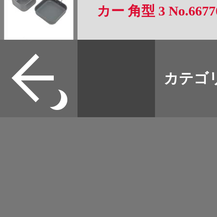
カー 角型 3 No.6677
すべて
本誌
カテゴ
取扱店
野宿
イベント
グッズ
メディア
ネット
マップログ
その他