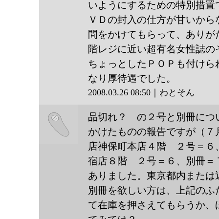
いようにするための特別措置
ＶＤの封入の仕方が甘いから
間をかけてもらって、ありが
階レジに近い超有名女性誌の
ちょっとしたＰＯＰも付けら
なり厚待遇でした。
2008.03.26 08:50｜わとそん
品切れ？ の２号と別冊につ
かけたものの報告ですが（７
店神保町本店４階 ２号＝６
わとそ
宿店８階 ２号＝６、別冊＝
ありました。東京都内または
ん
別冊を欲しい方は、上記のふ
て在庫を押さえてもらうか、