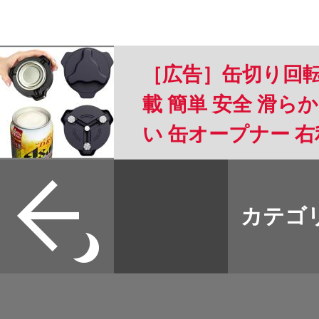
［広告］缶切り回転
載 簡単 安全 滑
い 缶オープナー 
格 アルミ缶 ソーダ 
すべて
8.5cmの缶に適用 
本誌
カテゴ
取扱店
野宿
イベント
グッズ
メディア