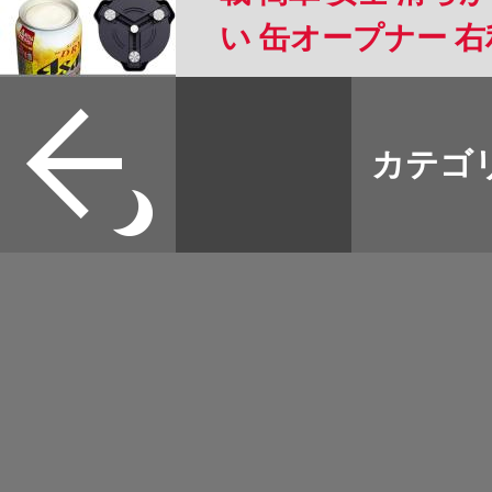
い 缶オープナー 
格 アルミ缶 ソーダ 
すべて
8.5cmの缶に適用 
本誌
カテゴ
取扱店
野宿
イベント
グッズ
メディア
ネット
マップログ
その他