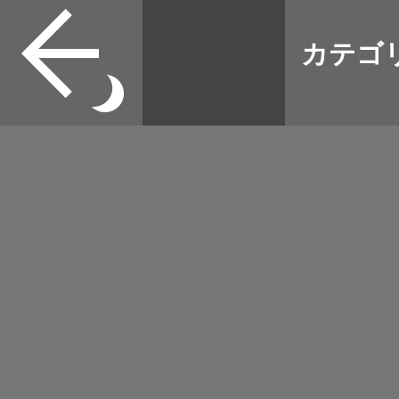
本誌
カテゴ
取扱店
野宿
イベント
グッズ
メディア
ネット
マップログ
その他