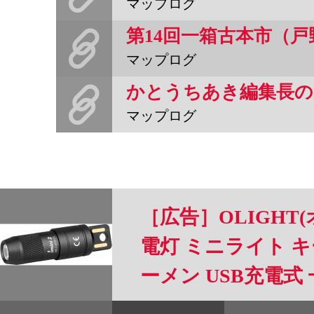
マップログ
第14回一箱古本市（
マップログ
マップログ
［広告］OLIGHT(オ
電灯 ミニライト キ
ーメン USB充電式 
急用 強力 防災 夜道
すべて