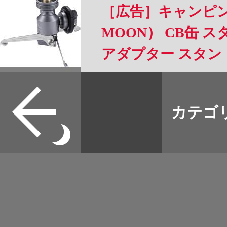
［広告］キャンピン
MOON） CB缶 
アダプター スタ
Z23-CB
すべて
本誌
カテゴ
取扱店
野宿
イベント
グッズ
メディア
ネット
マップログ
その他