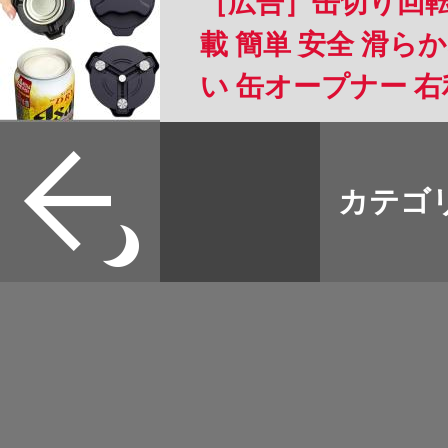
［広告］缶切り回転
載 簡単 安全 滑
い 缶オープナー 
格 アルミ缶 ソーダ 
すべて
8.5cmの缶に適用 
本誌
カテゴ
取扱店
野宿
イベント
グッズ
メディア
ネット
マップログ
その他