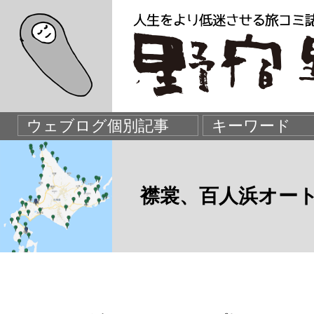
襟裳、百人浜オー