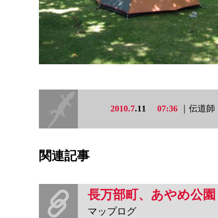
2010.7
.11
07:36
｜伝道師
関連記事
長万部町、あやめ公園
マップログ