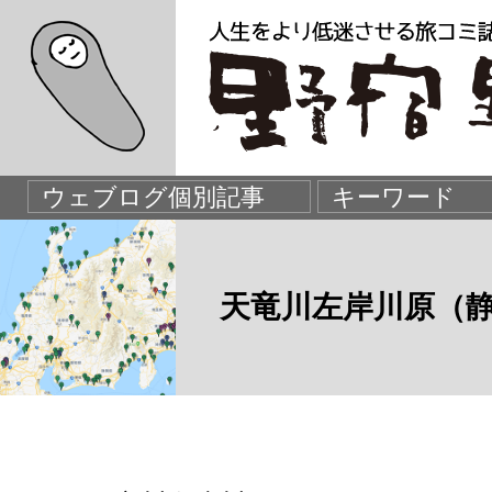
天竜川左岸川原（