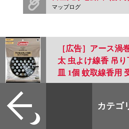
マップログ
［広告］アース渦巻
太 虫よけ線香 吊り
皿 1個 蚊取線香用 
り アウトドア 携帯
すべて
本誌
カテゴ
取扱店
野宿
イベント