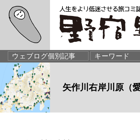
矢作川右岸川原（