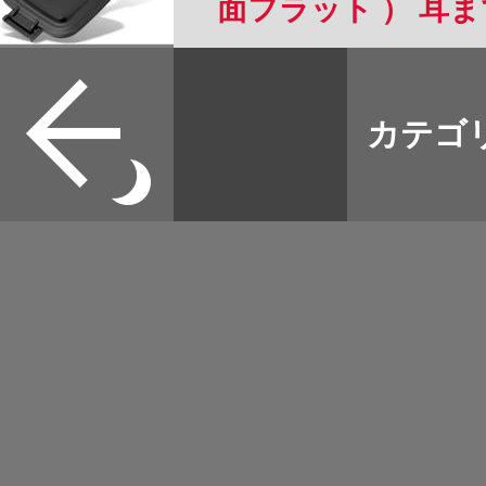
面フラット ） 耳
可能 フッ素樹脂加工 
すべて
リー 直火 対応 ホ
本誌
カテゴ
取扱店
ャンプ にも 2枚
野宿
可能 フラット面は
イベント
OK (FT)
グッズ
メディア
ネット
マップログ
その他