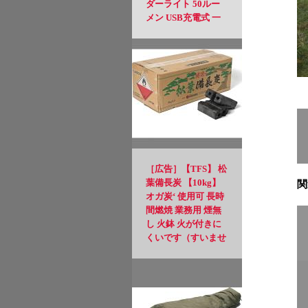
ダーライト 50ルー
メン USB充電式 一
瞬で点灯 小型 軽量
緊急用 強力 防災 夜
道(ブラック)
［広告］【TFS】 松
葉備長炭 【10kg】
関
オガ炭‘ 使用可 長時
間燃焼 業務用 煙無
し 火鉢 火が付きに
くいです（すいませ
ん）