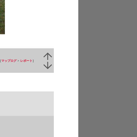
［
マップログ
>
レポート
］
1