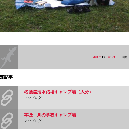
2010.7
.13
06:43
｜伝道師
連記事
名護屋海水浴場キャンプ場（大分）
マップログ
本匠 川の学校キャンプ場
マップログ