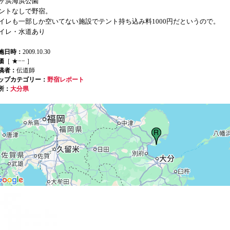
ヶ浜海浜公園
ントなしで野宿。
イレも一部しか空いてない施設でテント持ち込み料1000円だというので。
イレ・水道あり
施日時：
2009.10.30
価
［ ★−− ］
稿者：
伝道師
ップカテゴリー：
野宿レポート
所：
大分県