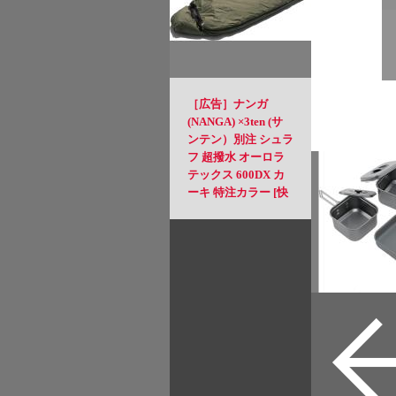
［広告］ナンガ
(NANGA) ×3ten (サ
ンテン）別注 シュラ
フ 超撥水 オーロラ
テックス 600DX カ
ーキ 特注カラー [快
適使用温度] -6℃か
ら[使用可能限界温
度] -11℃