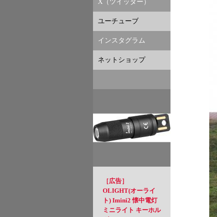
X（ツイッター）
ユーチューブ
インスタグラム
ネットショップ
［広告］
OLIGHT(オーライ
ト) Imini2 懐中電灯
ミニライト キーホル