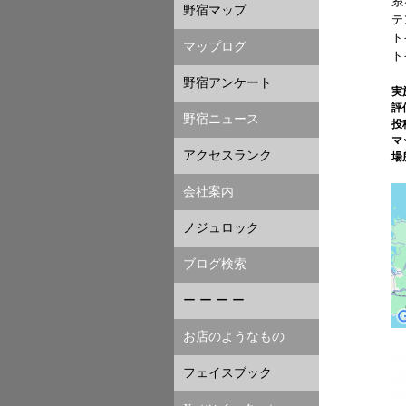
糸
野宿マップ
テ
ト
マップログ
ト
野宿アンケート
実
評
野宿ニュース
投
マ
アクセスランク
場
会社案内
ノジュロック
ブログ検索
ー ー ー ー
お店のようなもの
フェイスブック