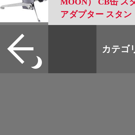
MOON） CB缶 
アダプター スタ
Z23-CB
すべて
本誌
カテゴ
取扱店
野宿
イベント
グッズ
メディア
ネット
マップログ
その他