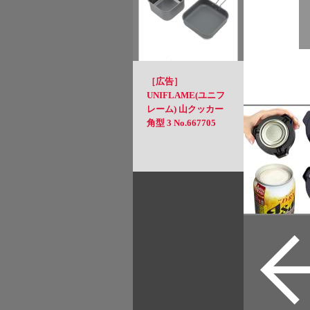
［広告］
UNIFLAME(ユニフ
レーム) 山クッカー
角型 3 No.667705