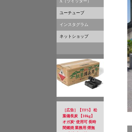
X（ツイッター）
ユーチューブ
インスタグラム
ネットショップ
［広告］【TFS】 松
葉備長炭 【10kg】
オガ炭‘ 使用可 長時
間燃焼 業務用 煙無