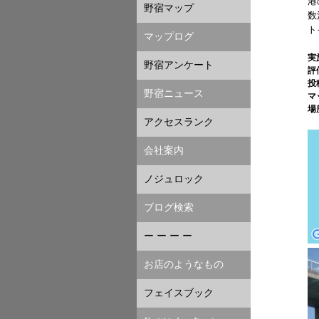
港
野宿マップ
数
ト
マップログ
実
野宿アンケート
評
投
野宿ニュース
マ
場
アクセスランク
会社案内
ノジュロック
ブログ検索
ー ー ー ー
お店のようなもの
フェイスブック