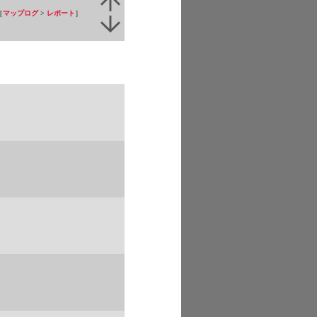
［
マップログ
>
レポート
］
1