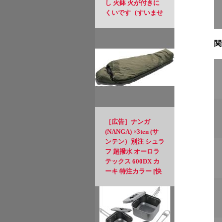
し 火鉢 火が付きに
くいです（すいませ
ん）
関
［広告］ナンガ
(NANGA) ×3ten (サ
ンテン）別注 シュラ
フ 超撥水 オーロラ
テックス 600DX カ
ーキ 特注カラー [快
適使用温度] -6℃か
ら[使用可能限界温
度] -11℃