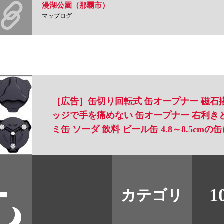
漫湖公園（那覇市）
マップログ
［広告］缶切り回転式 缶オープナー 磁石搭
ッジで手を痛めない 缶オープナー 右利き
ミ缶 ソーダ 飲料 ビール缶 4.8～8.5cm
すべて
本誌
1
カテゴリ
取扱店
野宿