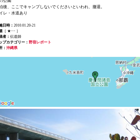
の公園
泊後、ここでキャンプしないでくださいといわれ、撤退。
イレ・水道あり
施日時：
2010.01.20-21
価
［ ★−− ］
稿者：
伝道師
ップカテゴリー：
野宿レポート
所：
沖縄県