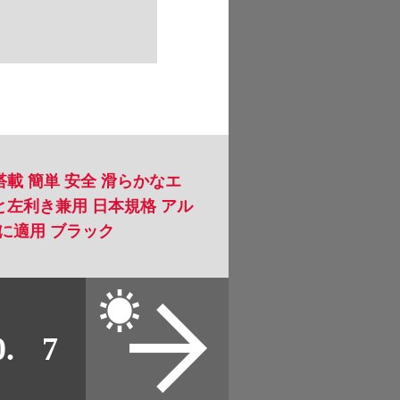
3
4
5
6
7
8
9
載 簡単 安全 滑らかなエ
と左利き兼用 日本規格 アル
10
の缶に適用 ブラック
11
12
2005
2006
0.
7
2007
2008