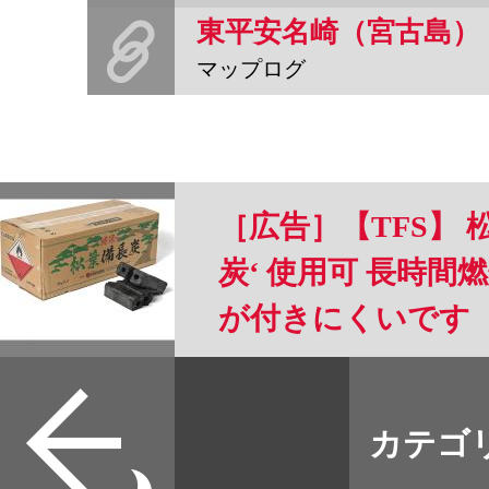
東平安名崎（宮古島）
マップログ
［広告］【TFS】 
炭‘ 使用可 長時間燃
が付きにくいです
すべて
本誌
カテゴ
取扱店
野宿