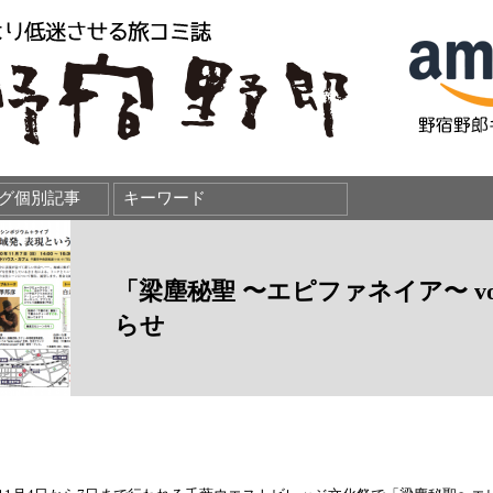
「梁塵秘聖 〜エピファネイア〜 vo
らせ