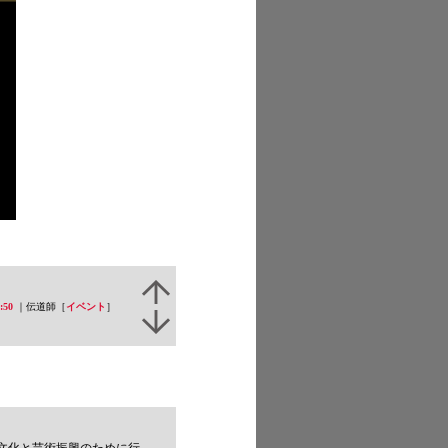
:50
｜伝道師［
イベント
］