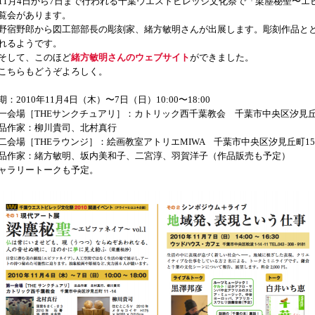
1月4日から7日まで行われる千葉ウエストビレッジ文化祭で「梁塵秘聖〜エピフ
覧会があります。
宿野郎から図工部部長の彫刻家、緒方敏明さんが出展します。彫刻作品と
れるようです。
して、このほど
緒方敏明さんのウェブサイト
ができました。
ちらもどうぞよろしく。
期：2010年11月4日（木）〜7日（日）10:00〜18:00
一会場［THEサンクチュアリ］：カトリック西千葉教会 千葉市中央区汐見丘町
品作家：柳川貴司、北村真行
二会場［THEラウンジ］：絵画教室アトリエMIWA 千葉市中央区汐見丘町15-
品作家：緒方敏明、坂内美和子、二宮淳、羽賀洋子（作品販売も予定）
ャラリートークも予定。