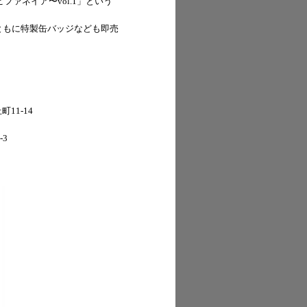
ァネイア〜vol.1」という
ともに特製缶バッジなども即売
11-14
3