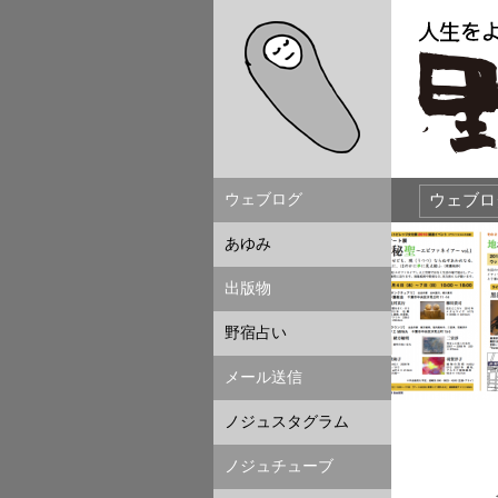
ウェブログ
あゆみ
出版物
野宿占い
メール送信
ノジュスタグラム
ノジュチューブ