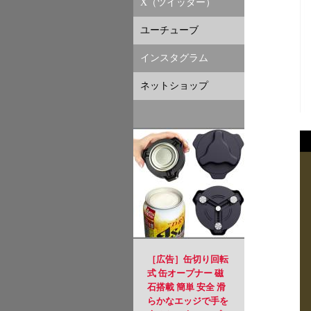
X（ツイッター）
ユーチューブ
インスタグラム
ネットショップ
［広告］缶切り回転
式 缶オープナー 磁
石搭載 簡単 安全 滑
らかなエッジで手を