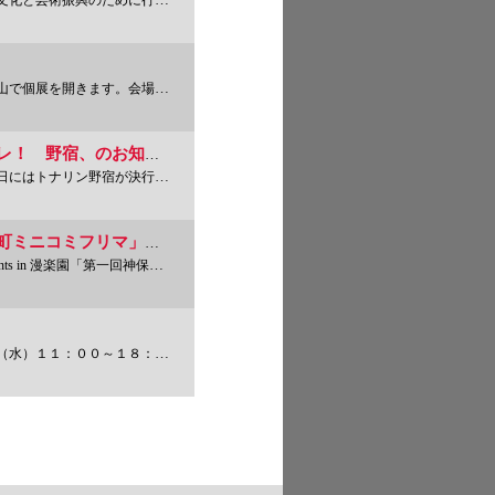
うお祭りというようなもののようです
会場の百貨店ではない小野町デパー
横浜トリエンナーレのトラリンナーレのトナリンナーレ！ 野宿、のお知らせ
決行されます。詳細は以下。＊＊＊
５月９日（日）に『漫楽園』さんで、「第一回 神保町ミニコミフリマ」があるそうです、のお知らせ。
漫楽園「第一回神保町ミニコミフ
1
3
１８：００定休木曜日（初日の５月
4
5
6
7