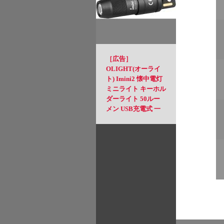
ンプ にも 2枚のフラ
イパンとしても使用
可能 フラット面は使
いやすさ◎ 丸洗いも
OK (FT)
［広告］
OLIGHT(オーライ
ト) Imini2 懐中電灯
ミニライト キーホル
ダーライト 50ルー
メン USB充電式 一
瞬で点灯 小型 軽量
緊急用 強力 防災 夜
道(ブラック)