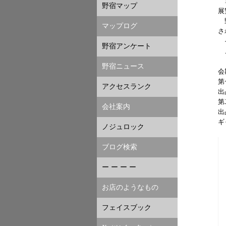
1
野宿マップ
展
野
マップログ
さ
そ
野宿アンケート
こ
野宿ニュース
会
第
アクセスランク
出
第
会社案内
出
ギ
ノジュロック
ブログ検索
ー ー ー ー
お店のようなもの
フェイスブック