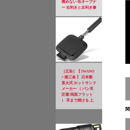
痛めない 缶オープナ
ー 右利きと左利き兼
用 日本規格 アルミ
缶 ソーダ 飲料 ビー
ル缶 4.8～8.5cmの缶
に適用 ブラック
［広告］【 IWANO
× 燕三条 】 日本製
直火式 ホットサンド
メーカー （ パン耳
圧着/両面フラット
） 耳まで焼ける 上
下取り外し可能 フッ
関
素樹脂加工 PFOSフ
リー PFOAフリー 直
火 対応 ホットサン
ド アウトドア キャ