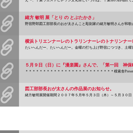
え〜、千葉ウエストビレッジ文化祭というのは、千葉県の西地区で文化と芸術振興のために行
緒方 敏明 展「とり の とぶたかさ」
野宿野郎図工部部長のおが太さんこと彫刻家の緒方敏明さんが和歌山で個展を開きます。
たいへんだー、たいへんだー。金曜の打ち上げ野宿につづき、土曜日にはトナリン野宿が
＊＊＊＊＊＊＊＊＊＊＊＊＊＊＊＊＊＊＊＊＊＊＊＊＊模索舎Presents in 
図工部部長おが太さんの作品展のお知らせ。
緒方敏明展開催期間２００７年５月年５月３日（木）～５月３０日（水）１１：００～