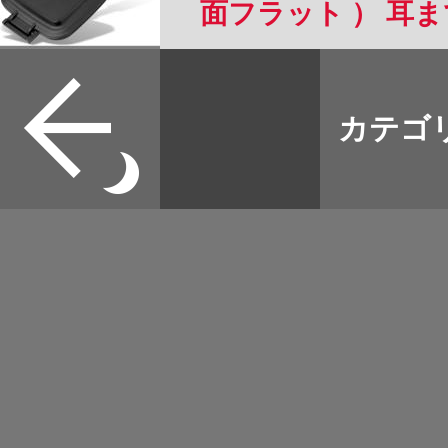
面フラット ） 耳
可能 フッ素樹脂加工 
すべて
リー 直火 対応 ホ
本誌
カテゴ
取扱店
ャンプ にも 2枚
野宿
可能 フラット面は
イベント
OK (FT)
グッズ
メディア
ネット
マップログ
その他