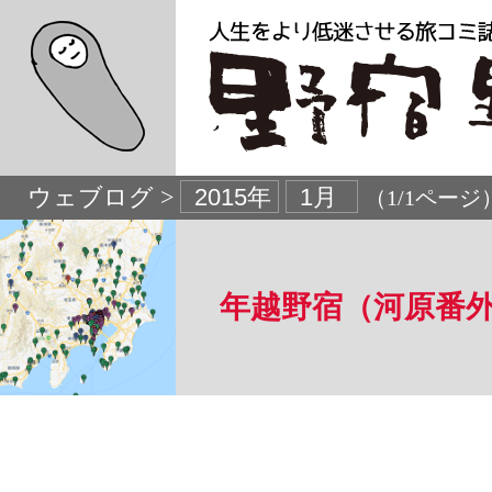
ウェブログ >
（1/1ページ
年越野宿（河原番