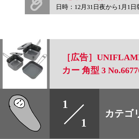
日時：12月31日夜から1月1日朝まで。場所：千葉県市川市河
［広告］UNIFLA
カー 角型 3 No.6677
すべて
1
本誌
カテゴ
取扱店
1
野宿
イベント