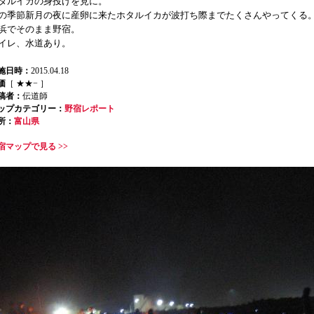
タルイカの身投げを見に。
の季節新月の夜に産卵に来たホタルイカが波打ち際までたくさんやってくる
浜でそのまま野宿。
イレ、水道あり。
施日時：
2015.04.18
価
［ ★★− ］
稿者：
伝道師
ップカテゴリー：
野宿レポート
所：
富山県
宿マップで見る >>