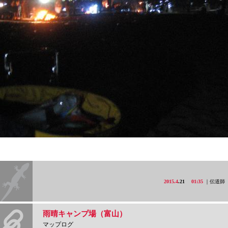
2015.4
.21
01:35
｜伝道師
雨晴キャンプ場（富山）
マップログ