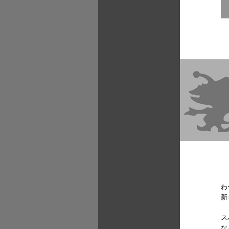
わ
新
ス
な