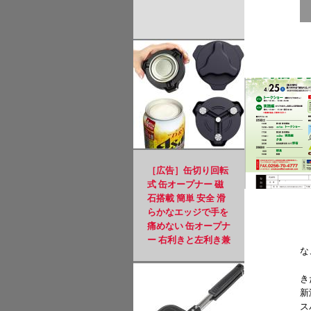
［広告］缶切り回転
式 缶オープナー 磁
石搭載 簡単 安全 滑
らかなエッジで手を
痛めない 缶オープナ
ー 右利きと左利き兼
な
用 日本規格 アルミ
缶 ソーダ 飲料 ビー
き
ル缶 4.8～8.5cmの缶
新
に適用 ブラック
ス