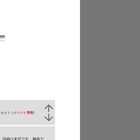
｜かとう［
イベント
野宿
］
定です。都内でやるでしょう。