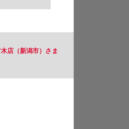
材木店（新潟市）さま
。