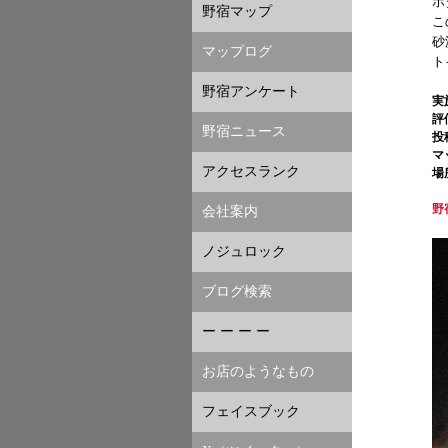
ホ
野宿マップ
こ
砂
マップログ
ト
野宿アンケート
実
評
野宿ニュース
投
マ
アクセスランク
場
野
会社案内
ノジュロック
ブログ検索
ー ー ー ー
お店のようなもの
フェイスブック