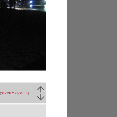
［
マップログ
>
レポート
］