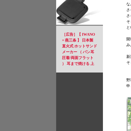
な
さ
さ
そ
と
［広告］【 IWANO
開
× 燕三条 】 日本製
み
直火式 ホットサンド
メーカー （ パン耳
新
圧着/両面フラット
そ
） 耳まで焼ける 上
下取り外し可能 フッ
素樹脂加工 PFOSフ
野
リー PFOAフリー 直
申
火 対応 ホットサン
ド アウトドア キャ
ンプ にも 2枚のフラ
イパンとしても使用
可能 フラット面は使
いやすさ◎ 丸洗いも
OK (FT)