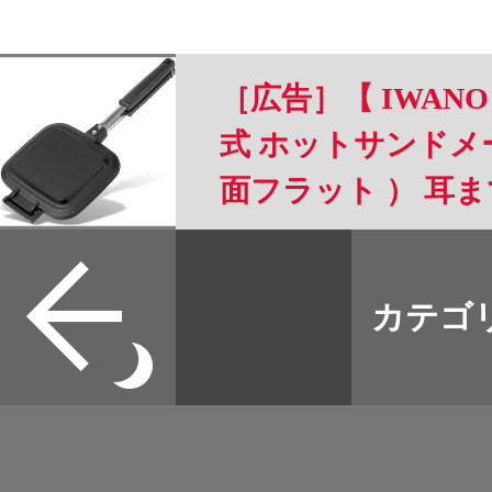
［広告］【 IWANO
式 ホットサンドメー
面フラット ） 耳
可能 フッ素樹脂加工 
すべて
リー 直火 対応 ホ
本誌
カテゴ
取扱店
ャンプ にも 2枚
野宿
可能 フラット面は
イベント
OK (FT)
グッズ
メディア