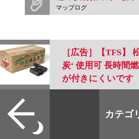
マップログ
［広告］【TFS】 
炭‘ 使用可 長時間燃
が付きにくいです
すべて
本誌
カテゴ
取扱店
野宿
イベント