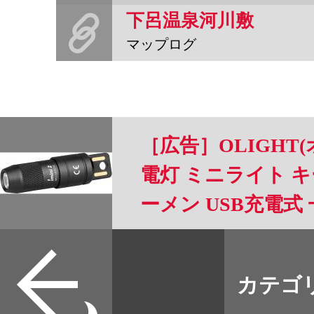
下呂温泉河川敷
マップログ
［広告］OLIGHT(オ
電灯 ミニライト キ
ーメン USB充電式 
急用 強力 防災 夜道
すべて
本誌
カテゴ
取扱店
野宿