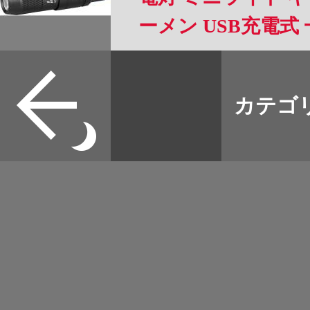
ーメン USB充電式 
急用 強力 防災 夜道
すべて
本誌
カテゴ
取扱店
野宿
イベント
グッズ
メディア
ネット
マップログ
その他