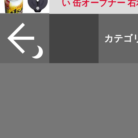
い 缶オープナー 
格 アルミ缶 ソーダ 
すべて
8.5cmの缶に適用 
本誌
カテゴ
取扱店
野宿
イベント
グッズ
メディア
ネット
マップログ
その他