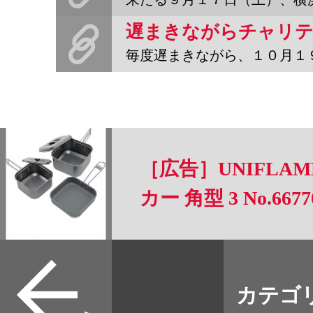
毎度遅まきながら、１０月１９日、六角橋商店街さんのどっきりヤミ市
［広告］UNIFLA
カー 角型 3 No.6677
すべて
本誌
カテゴ
取扱店